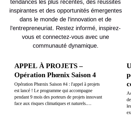
tendances les plus récentes, des réussites
inspirantes et des opportunités émergentes
dans le monde de l’innovation et de
l’entrepreneuriat. Restez informé, inspirez-
vous et connectez-vous avec une
communauté dynamique.
APPEL À PROJETS –
U
Opération Phœnix Saison 4
p
c
Opération Phœnix Saison #4 : l'appel à projets
est lancé ! Le programme qui accompagne
Ac
pendant 9 mois des porteurs de projets innovant
de
face aux risques climatiques et naturels.
le
Candidatures ouvertes jusqu'au 10 septembre
ex
2026.
te
no