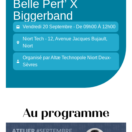
Belle Perf’ X
Biggerband
Vendredi 20 Septembre - De 09h00 À 12h00
Niort Tech - 12, Avenue Jacques Bujault,
Niort
Organisé
par
Altæ Technopole Niort Deux-
Sèvres
Au programme