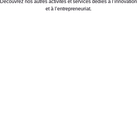
Découvrez nos autres activités et services dédiés à l’innovation
et à l’entrepreneuriat.
Explorez nos programmes
d'accompagnement
Découvrez nos atouts
territoriaux