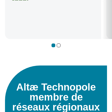
côte Atlantique. Il réunit depuis 2022 et
chaque année plus de 60 exposants du
secteur, 80 intervenants, près de 40
assureurs et jusqu’à 110 AssurTech avec
une affluence de plus de 1200 visiteurs. La
technopole est partenaire de l’événement
et en 2023 nous avons proposé d’imaginer
un format complémentaire favorisant
l’innovation collaborative pendant
l’événement et tout au long de l’année :
Opération Phoenix
Altæ Technopole
membre de
réseaux régionaux