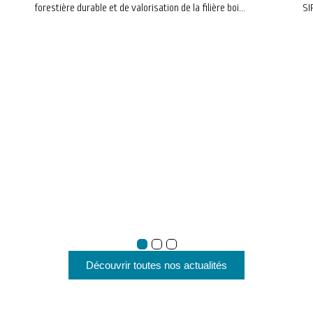
forestière durable et de valorisation de la filière bois
SI
du Mellois.
Découvrir toutes nos actualités