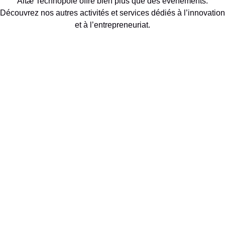
Altæ Technopole offre bien plus que des événements.
Découvrez nos autres activités et services dédiés à l’innovation
et à l’entrepreneuriat.
Explorez nos programmes
d'accompagnement
Découvrez nos atouts
territoriaux