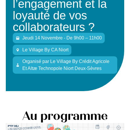
l’engagement et la
loyauté de vos
collaborateurs ?
Jeudi 14 Novembre - De 9h00 – 11h00
Le Village By CA Niort
Organisé
par
Le Village By Crédit Agricole
Et Altæ Technopole Niort Deux-Sèvres
Au programme