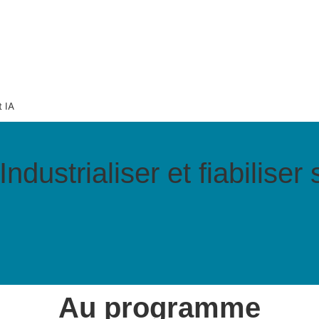
t IA
ndustrialiser et fiabiliser
Au programme