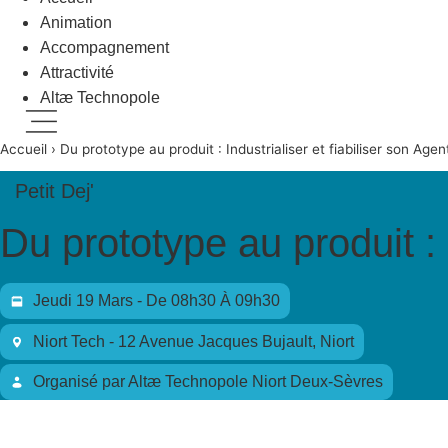
Animation
Accompagnement
Attractivité
Altæ Technopole
Menu
Accueil
›
Du prototype au produit : Industrialiser et fiabiliser son Agen
Petit Dej'
Du prototype au produit : I
Jeudi 19 Mars - De 08h30 À 09h30
Niort Tech - 12 Avenue Jacques Bujault, Niort
Organisé
par
Altæ Technopole Niort Deux-Sèvres