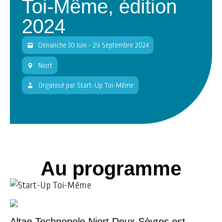
Toi-Même, édition
2024
Dimanche 30 Juin - 29 Septembre 2024
Niort
Organisé
par
Start-Up Toi-Même
Au programme
Altae Technopole Niort Deux-Sèvres est