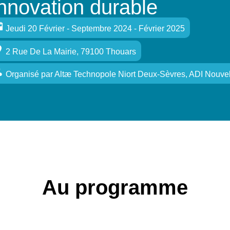
Innovation durable
Jeudi 20 Février - Septembre 2024 - Février 2025
2 Rue De La Mairie, 79100 Thouars
Organisé
par
Altæ Technopole Niort Deux-Sèvres, ADI Nouve
Au programme