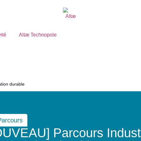
vité
Altæ Technopole
tion durable
Parcours
UVEAU] Parcours Industr