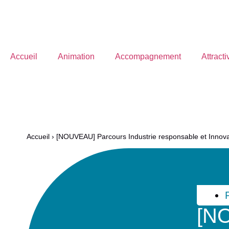
Accueil
Animation
Accompagnement
Attracti
Menu
Accueil
›
[NOUVEAU] Parcours Industrie responsable et Innova
[NO