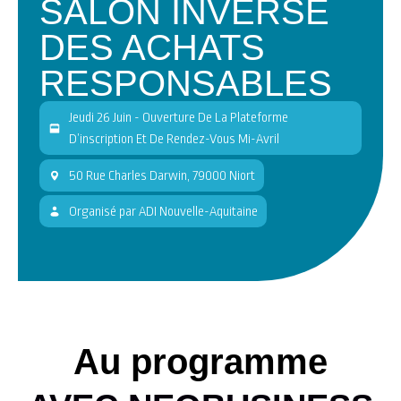
SALON INVERSÉ
DES ACHATS
RESPONSABLES
Jeudi 26 Juin - Ouverture De La Plateforme
D’inscription Et De Rendez-Vous Mi-Avril
50 Rue Charles Darwin, 79000 Niort
Organisé
par
ADI Nouvelle-Aquitaine
Au programme