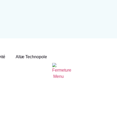
vité
Altæ Technopole