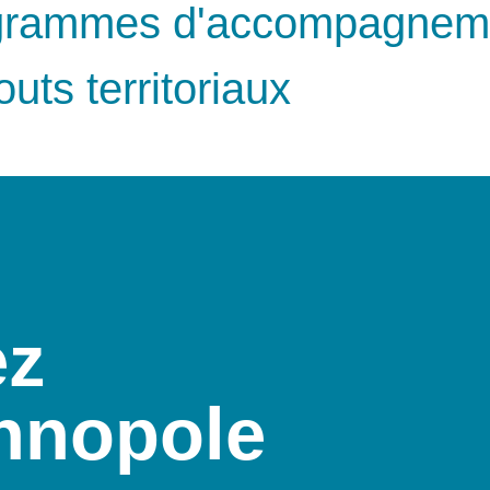
ogrammes d'accompagnem
uts territoriaux
ez
hnopole