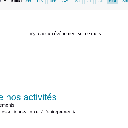
e
Mois :
Jan
Fev
Mar
Avr
Mai
Jui
Jui
Aou
Se
Il n'y a aucun événement sur ce mois.
 nos activités
nements.
és à l’innovation et à l’entrepreneuriat.