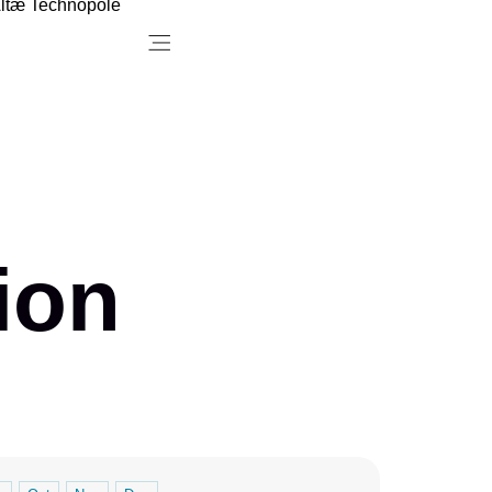
ltæ Technopole
Menu
ion