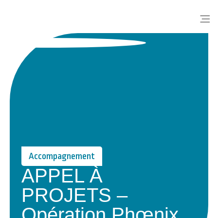
Me
Accompagnement
APPEL À
PROJETS –
Opération Phœnix