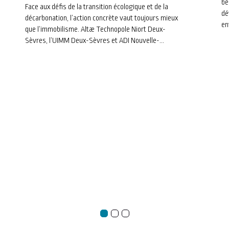
bé
s’engagent dans une
Face aux défis de la transition écologique et de la
dé
décarbonation, l’action concrète vaut toujours mieux
trajectoire pour l’avenir
en
que l’immobilisme. Altæ Technopole Niort Deux-
Sèvres, l’UIMM Deux-Sèvres et ADI Nouvelle-
Aquitaine viennent de clôturer la Saison 2 du
Parcours Industrie Durable et Innovation
Responsable. Retour sur quatre mois d’échanges, de
méthodologie et de co-développement au cœur de
notre tissu industriel local.