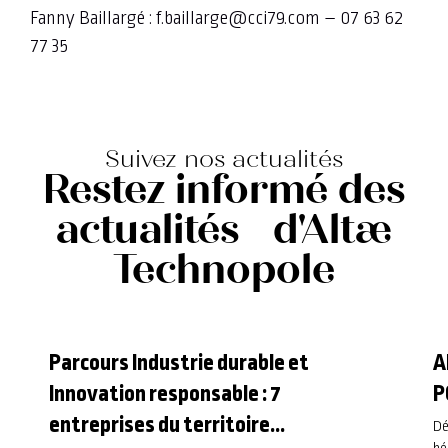
Fanny Baillargé : f.baillarge@cci79.com – 07 63 62
77 35
Suivez nos actualités
Restez informé des
actualités d'Altæ
Technopole
Parcours Industrie durable et
A
Innovation responsable : 7
P
entreprises du territoire
Dé
bé