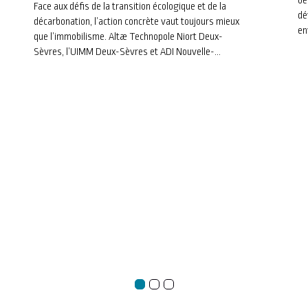
s’engagent dans une trajectoire
Face aux défis de la transition écologique et de la
dé
décarbonation, l’action concrète vaut toujours mieux
pour l’avenir
en
que l’immobilisme. Altæ Technopole Niort Deux-
Sèvres, l’UIMM Deux-Sèvres et ADI Nouvelle-
Aquitaine viennent de clôturer la Saison 2 du
Parcours Industrie Durable et Innovation
Responsable. Retour sur quatre mois d’échanges, de
méthodologie et de co-développement au cœur de
notre tissu industriel local.