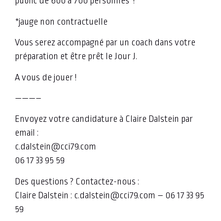
public de 600 à 700 personnes*!
*jauge non contractuelle
Vous serez accompagné par un coach dans votre
préparation et être prêt le Jour J.
A vous de jouer !
———–
Envoyez votre candidature à Claire Dalstein par
email :
c.dalstein@cci79.com
06 17 33 95 59
Des questions ? Contactez-nous :
Claire Dalstein : c.dalstein@cci79.com – 06 17 33 95
59