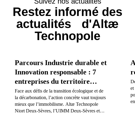
Suivez nos actualités
Restez informé des
actualités d'Altæ
Technopole
Parcours Industrie durable et
A
Innovation responsable : 7
r
entreprises du territoire
Dé
et
s’engagent dans une
Face aux défis de la transition écologique et de
po
la décarbonation, l’action concrète vaut toujours
trajectoire pour l’avenir
en
mieux que l’immobilisme. Altæ Technopole
Niort Deux-Sèvres, l’UIMM Deux-Sèvres et
ADI Nouvelle-Aquitaine viennent de clôturer la
Saison 2 du Parcours Industrie Durable et
Innovation Responsable. Retour sur quatre mois