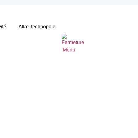
vité
Altæ Technopole