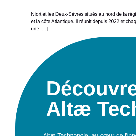
Niort et les Deux-Sèvres situés au nord de la rég
et la côte Atlantique. Il réunit depuis 2022 et 
une […]
Découvr
Altæ Tec
Altæ Technopole, au cœur de l’inno