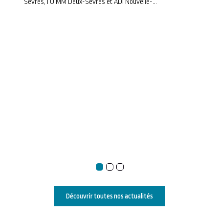
Sèvres, l’UIMM Deux-Sèvres et ADI Nouvelle-
Aquitaine viennent de clôturer la Saison 2 du
Parcours Industrie Durable et Innovation
Responsable. Retour sur quatre mois d’échanges, de
méthodologie et de co-développement au cœur de
notre tissu industriel local.
Découvrir toutes nos actualités