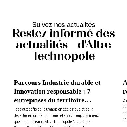
Suivez nos actualités
Restez informé des
actualités d'Altæ
Technopole
Parcours Industrie durable et
A
Innovation responsable : 7
r
entreprises du territoire
Dé
bé
s’engagent dans une
Face aux défis de la transition écologique et de la
dé
décarbonation, l’action concrète vaut toujours mieux
trajectoire pour l’avenir
en
que l’immobilisme. Altæ Technopole Niort Deux-