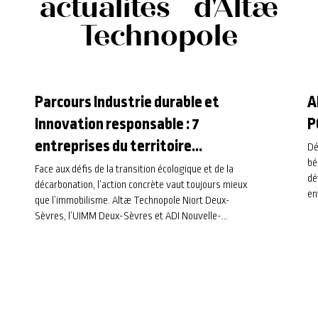
actualités d'Altæ
Technopole
Parcours Industrie durable et
A
Innovation responsable : 7
P
entreprises du territoire
Dé
bé
s’engagent dans une trajectoire
Face aux défis de la transition écologique et de la
dé
décarbonation, l’action concrète vaut toujours mieux
pour l’avenir
en
que l’immobilisme. Altæ Technopole Niort Deux-
Sèvres, l’UIMM Deux-Sèvres et ADI Nouvelle-
Aquitaine viennent de clôturer la Saison 2 du
Parcours Industrie Durable et Innovation
Responsable. Retour sur quatre mois d’échanges, de
méthodologie et de co-développement au cœur de
notre tissu industriel local.