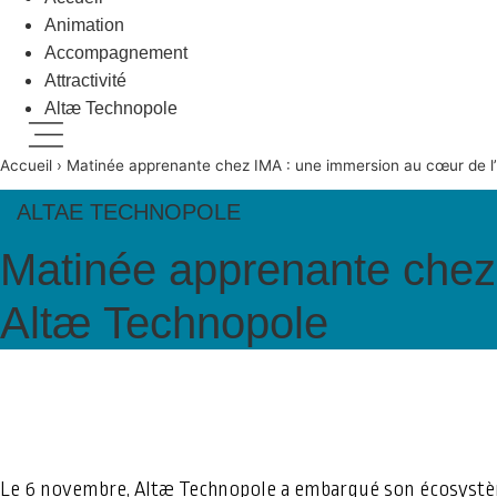
Animation
Accompagnement
Attractivité
Altæ Technopole
Menu
Accueil
›
Matinée apprenante chez IMA : une immersion au cœur de l
ALTAE TECHNOPOLE
Matinée apprenante chez 
Altæ Technopole
Le 6 novembre, Altæ Technopole a embarqué son écosystèm