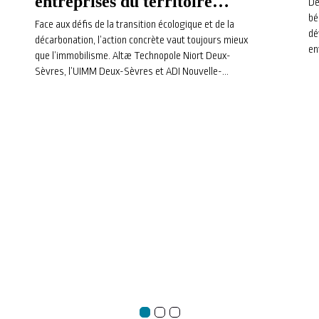
entreprises du territoire
Dé
bé
s’engagent dans une
Face aux défis de la transition écologique et de la
dé
décarbonation, l’action concrète vaut toujours mieux
trajectoire pour l’avenir
en
que l’immobilisme. Altæ Technopole Niort Deux-
Sèvres, l’UIMM Deux-Sèvres et ADI Nouvelle-
Aquitaine viennent de clôturer la Saison 2 du
Parcours Industrie Durable et Innovation
Responsable. Retour sur quatre mois d’échanges, de
méthodologie et de co-développement au cœur de
notre tissu industriel local.