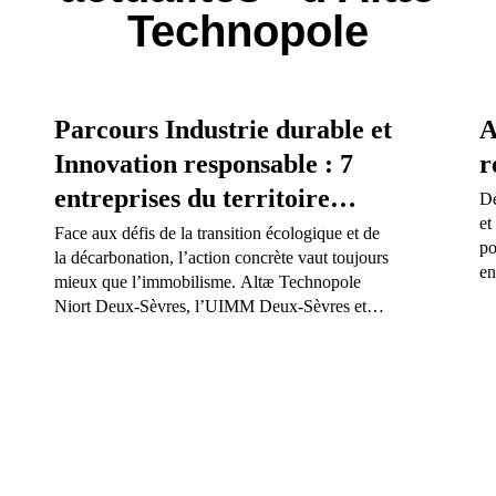
Technopole
Parcours Industrie durable et
A
Innovation responsable : 7
r
entreprises du territoire
Dé
et
s’engagent dans une
Face aux défis de la transition écologique et de
po
la décarbonation, l’action concrète vaut toujours
trajectoire pour l’avenir
en
mieux que l’immobilisme. Altæ Technopole
Niort Deux-Sèvres, l’UIMM Deux-Sèvres et
ADI Nouvelle-Aquitaine viennent de clôturer la
Saison 2 du Parcours Industrie Durable et
Innovation Responsable. Retour sur quatre mois
d’échanges, de méthodologie et de co-
développement au cœur de notre tissu industriel
local.