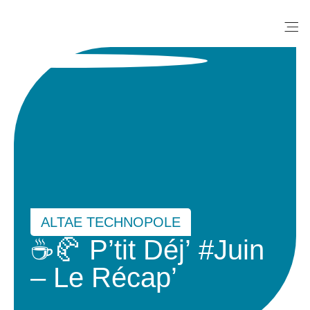
Me
ALTAE TECHNOPOLE
☕🥐 P’tit Déj’ #Juin
– Le Récap’