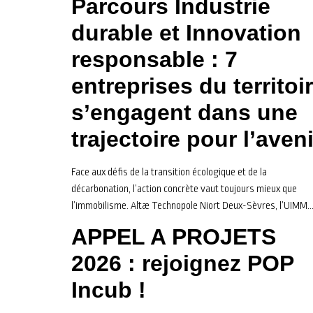
Parcours Industrie
durable et Innovation
responsable : 7
entreprises du territoi
s’engagent dans une
trajectoire pour l’aveni
Face aux défis de la transition écologique et de la
décarbonation, l’action concrète vaut toujours mieux que
l’immobilisme. Altæ Technopole Niort Deux-Sèvres, l’UIMM
Deux-Sèvres et ADI Nouvelle-Aquitaine viennent de clôturer
APPEL A PROJETS
Saison 2 du Parcours Industrie Durable et Innovation
Responsable. Retour sur quatre mois d’échanges, de
2026 : rejoignez POP
méthodologie et de co-développement au cœur de notre tis
Incub ! ​
industriel local.