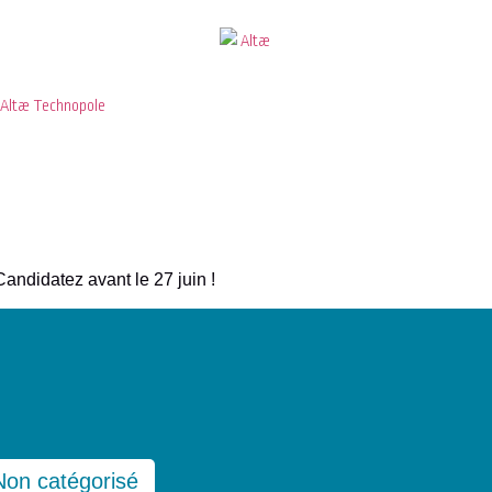
Altæ Technopole
ndidatez avant le 27 juin !
Non catégorisé