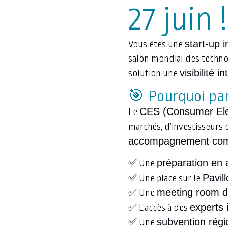
27 juin !
start-up 
Vous êtes une
salon mondial des technol
visibilité i
solution une
🎯 Pourquoi par
CES (Consumer Ele
Le
marchés, d’investisseurs 
accompagnement comple
préparation en
✅ Une
Pavil
✅ Une place sur le
meeting room d
✅ Une
experts 
✅ L’accès à des
subvention rég
✅ Une