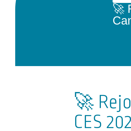
🚀 
Can
🚀 Rej
CES 202