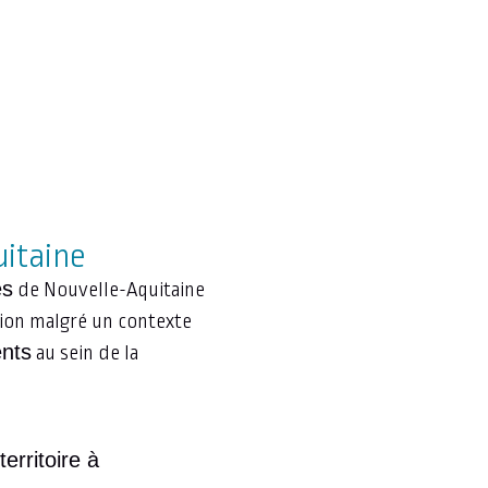
uitaine
es
de Nouvelle-Aquitaine
tion malgré un contexte
ents
au sein de la
erritoire à