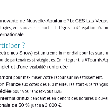
innovante de Nouvelle-Aquitaine
CES Las Vega
? Le
ogies, vous ouvre ses portes. Intégrez la délégation régio
nternationale
.
ticiper ?
ctronics Show)
est un tremplin mondial pour les start-
#TeamNAq
ou de partenaires stratégiques. En intégrant la
t et d’une visibilité renforcée
:
 amont
pour maximiser votre retour sur investissement,
lon France
aux côtés des 100 meilleures start-ups français
édiée
pour vos rendez-vous B2B,
internationaux
pendant et en dehors des horaires d’ouve
ionale de 50 %
3 000 €
, jusqu’à
.