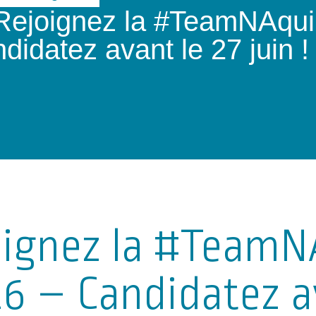
Rejoignez la #TeamNAqu
didatez avant le 27 juin !
oignez la #TeamN
6 – Candidatez a