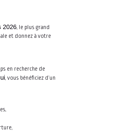
s 2026
, le plus grand
nale et donnez à votre
ups en recherche de
ui
, vous bénéficiez d’un
es,
rture,