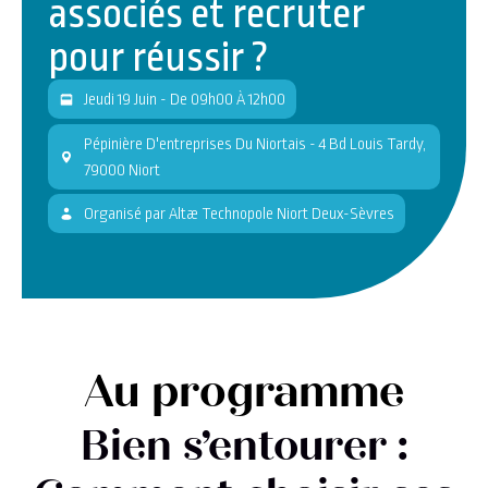
associés et recruter
pour réussir ?
Jeudi 19 Juin - De 09h00 À 12h00
Pépinière D'entreprises Du Niortais - 4 Bd Louis Tardy,
79000 Niort
Organisé
par
Altæ Technopole Niort Deux-Sèvres
Au programme
Bien s’entourer :