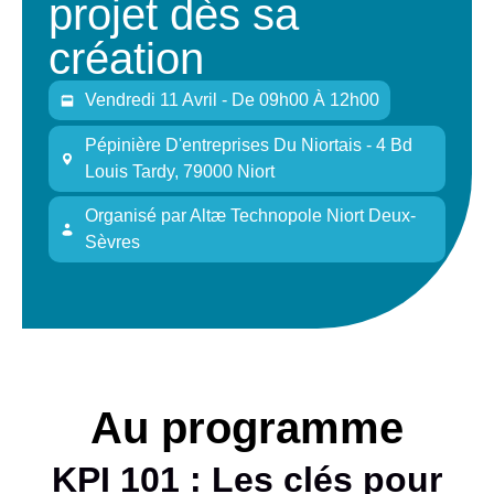
projet dès sa
création
Vendredi 11 Avril - De 09h00 À 12h00
Pépinière D'entreprises Du Niortais - 4 Bd
Louis Tardy, 79000 Niort
Organisé
par
Altæ Technopole Niort Deux-
Sèvres
Au programme
KPI 101 : Les clés pour