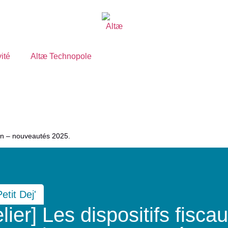
vité
Altæ Technopole
tion – nouveautés 2025.
Petit Dej'
elier] Les dispositifs fisc