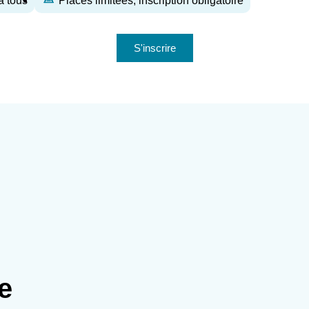
à tous
Places limitées, inscription obligatoire
S'inscrire
e