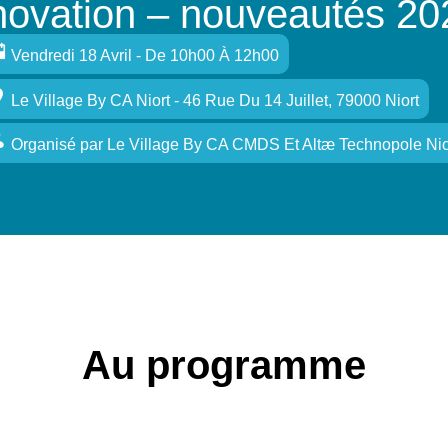
nnovation – nouveautés 20
Vendredi 18 Avril - De 10h00 À 12h00
Le Village By CA Niort - 46 Rue Du 14 Juillet, 79000 Niort
Organisé
par
Le Village By CA CMDS Et Altæ Technopole Nio
Au programme