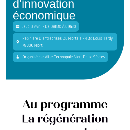
d’innovation
économique
Jeudi 3 Avril - De 08h30 À 09h30
Pépinière D'entreprises Du Niortais - 4 Bd Louis Tardy,
79000 Niort
Organisé
par
Altæ Technopole Niort Deux-Sèvres
Au programme
La régénération