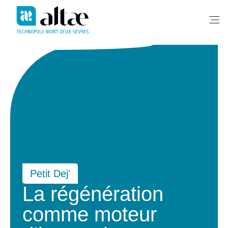
Me
Petit Dej'
La régénération
comme moteur