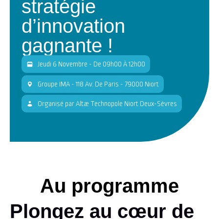
stratégie
d’innovation
gagnante !
Jeudi 6 Novembre - De 09h00 À 12h00
Groupe IMA - 118 Av. De Paris - 79000 Niort
Organisé
par
Altæ Technopole Niort Deux-Sèvres
Au programme
Plongez au cœur de