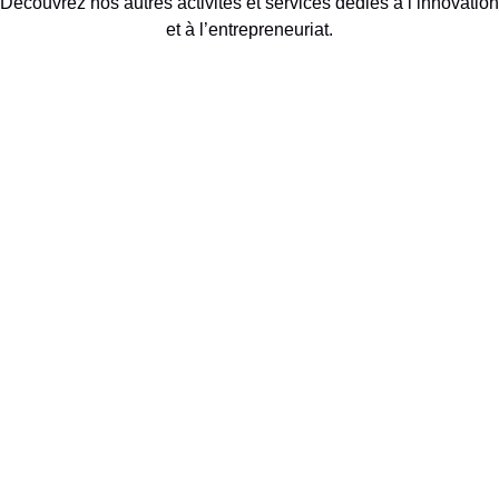
Découvrez nos autres activités et services dédiés à l’innovation
et à l’entrepreneuriat.
Explorez nos programmes
d'accompagnement
Découvrez nos atouts
territoriaux