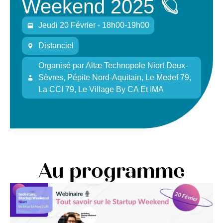
Weekend 2025 🪐
Jeudi 20 Février - 18h00-19h00
Distanciel
Organisé
par
Altæ Technopole Niort Deux-
Sèvres, Pépite Nord-Aquitain, Le Medef 79,
La CCI 79, Le Village By CA Et IMA
Au programme