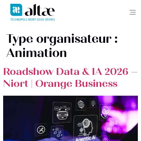
Me
Type organisateur :
Animation
Roadshow Data & IA 2026 –
Niort | Orange Business