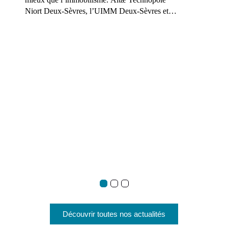
Niort Deux-Sèvres, l’UIMM Deux-Sèvres et
ADI Nouvelle-Aquitaine viennent de clôturer la
Saison 2 du Parcours Industrie Durable et
Innovation Responsable. Retour sur quatre mois
d’échanges, de méthodologie et de co-
développement au cœur de notre tissu industriel
local.
Découvrir toutes nos actualités