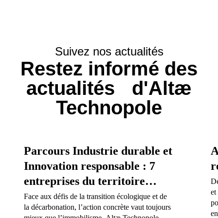
Suivez nos actualités
Restez informé des
actualités d'Altæ
Technopole
Parcours Industrie durable et
A
Innovation responsable : 7
r
entreprises du territoire
Dé
et
s’engagent dans une
Face aux défis de la transition écologique et de
po
la décarbonation, l’action concrète vaut toujours
trajectoire pour l’avenir
en
mieux que l’immobilisme. Altæ Technopole