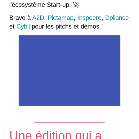
l’écosystème Start-up. 🚀
Bravo à
A2D
,
Pictamap
,
Inspeere
,
Dpliance
et
Cybil
pour les pitchs et démos !
A2D
Une édition qui a
Comment surveiller de manière