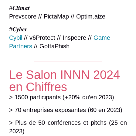
#𝑪𝒍𝒊𝒎𝒂𝒕
Prevscore // PictaMap // Optim.aize
#
𝑪𝒚𝒃𝒆𝒓
Cybil
// v6Protect // Inspeere //
Game
Partners
// GottaPhish
Le Salon INNN 2024
en Chiffres
>
1500 participants
(+20% qu’en 2023)
>
70 entreprises exposantes
(60 en 2023)
>
Plus de 50 conférences et pitchs
(25 en
2023)