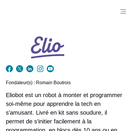
Me
Fondateur(s) :
Romain Boutrois
Eliobot est un robot à monter et programmer
soi-même pour apprendre la tech en
s’amusant. Livré en kit sans soudure, il
permet de s’initier facilement à la
programmation, en blocs dès 10 ans ou en