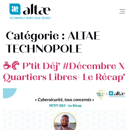
Me
Catégorie :
ALTAE
TECHNOPOLE
☕🥐 P’tit Déj’ #Décembre X
Quartiers Libres- Le Récap’