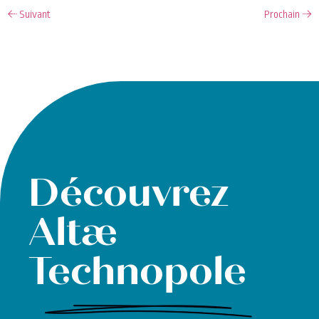
←
Suivant
Prochain
→
Découvrez
Altæ
Technopole