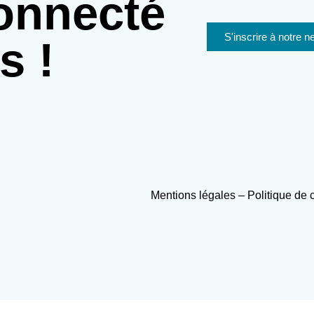
onnecté
S'inscrire à notre n
s !
Mentions légales
–
Politique de 