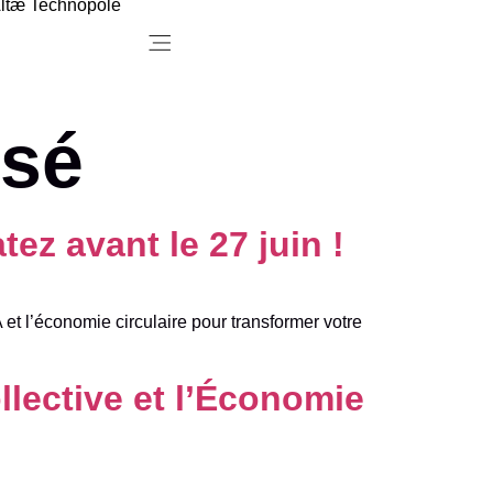
ltæ Technopole
Menu
isé
z avant le 27 juin !
A et l’économie circulaire pour transformer votre
llective et l’Économie