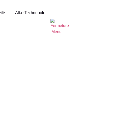
vité
Altæ Technopole