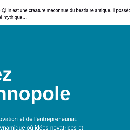
t, le Qilin est une créature méconnue du bestiaire antique. Il p
mal mythique…
ez
hnopole
vation et de l’entrepreneuriat.
ynamique où idées novatrices et